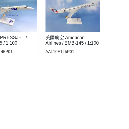
PRESSJET /
美國航空 American
 / 1:100
Airlines / EMB-145 / 1:100
145P01
AAL10E145P01