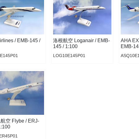
rlines / EMB-145 /
洛根航空 Loganair / EMB-
AHA EX
145 / 1:100
EMB-145
E145P01
LOG10E145P01
ASQ10E
空 Flybe / ERJ-
1:100
ER45P01