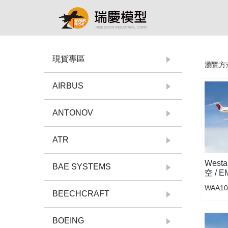
現貨專區
瀏覽方
AIRBUS
ANTONOV
ATR
Westa
BAE SYSTEMS
空 / E
WAA10
BEECHCRAFT
BOEING