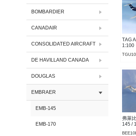
BOMBARDIER
CANADAIR
TAG Ai
CONSOLIDATED AIRCRAFT
1:100
TGU10
DE HAVILLAND CANADA
DOUGLAS
EMBRAER
EMB-145
弗萊比航
145 / 
EMB-170
BEE10