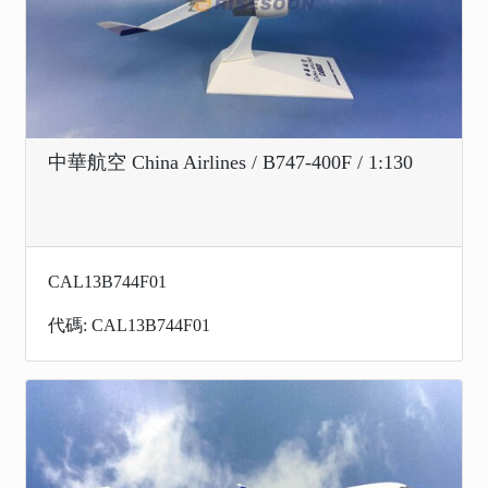
中華航空 China Airlines / B747-400F / 1:130
CAL13B744F01
代碼: CAL13B744F01