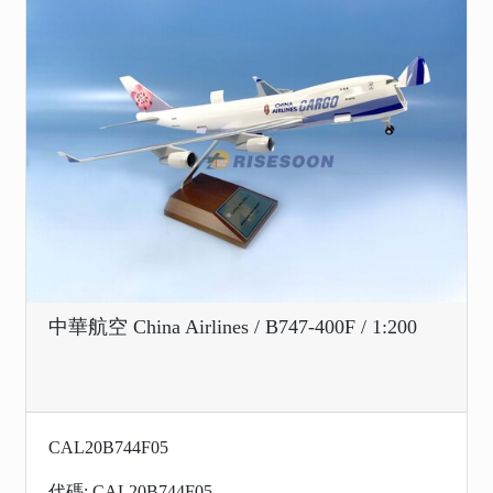
中華航空 China Airlines / B747-400F / 1:200
CAL20B744F05
代碼: CAL20B744F05