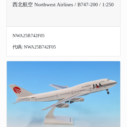
西北航空 Northwest Airlines / B747-200 / 1:250
NWA25B742F05
代碼: NWA25B742F05