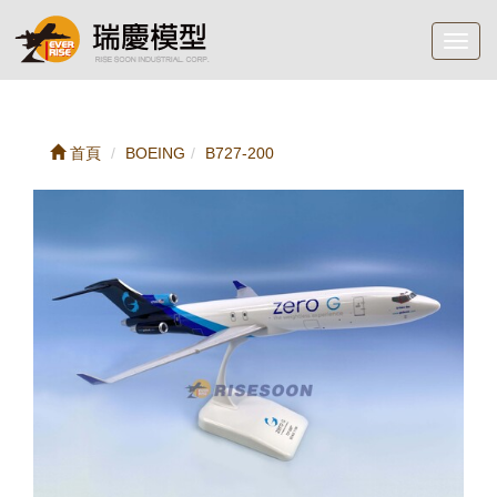
Toggl
navig
首頁
BOEING
B727-200