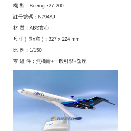
機 型：Boeing 727-200
註冊號碼：N794AJ
材 質：ABS實心
尺寸 ( 長x寬 )：327 x 224 mm
比 例：1/150
零 組 件：無機輪+一般引擎+塑座