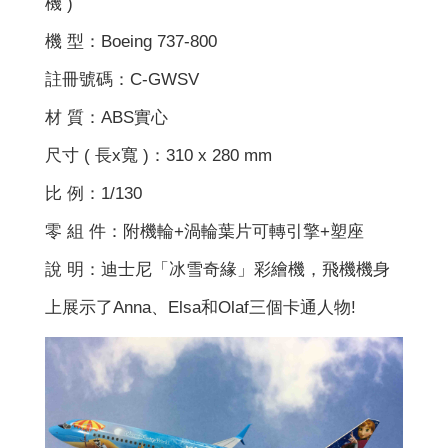
機 )
機 型：Boeing 737-800
註冊號碼：C-GWSV
材 質：ABS實心
尺寸 ( 長x寬 )：310 x 280 mm
比 例：1/130
零 組 件：附機輪+渦輪葉片可轉引擎+塑座
說 明：迪士尼「冰雪奇緣」彩繪機，飛機機身
上展示了Anna、Elsa和Olaf三個卡通人物!