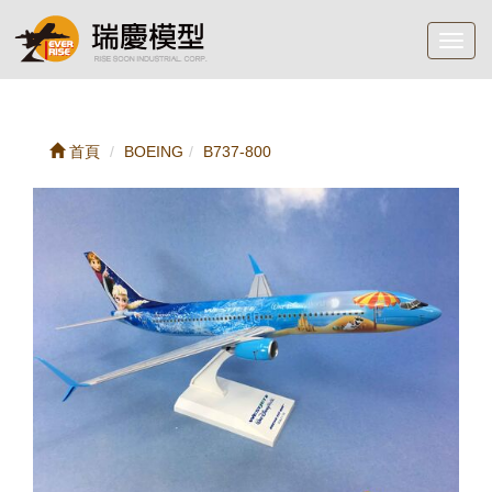
Toggl
navig
首頁
BOEING
B737-800