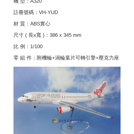
機 型：A320
註冊號碼：VH-YUD
材 質：ABS實心
尺寸 ( 長x寬 )：386 x 345 mm
比 例：1/100
零 組 件：附機輪+渦輪葉片可轉引擎+壓克力座