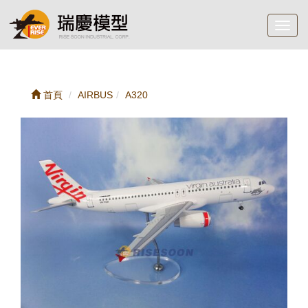
Toggl
navig
首頁
AIRBUS
A320