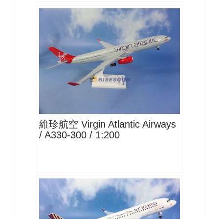
VOZ20A333P02
查看
維珍航空 Virgin Atlantic Airways
/ A330-300 / 1:200