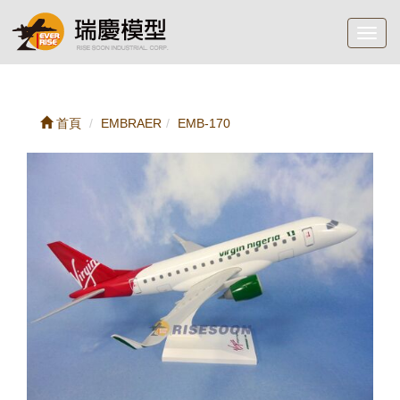
Toggl
navig
首頁
EMBRAER
EMB-170