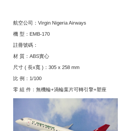
航空公司：Virgin Nigeria Airways
機 型：EMB-170
註冊號碼：
材 質：ABS實心
尺寸 ( 長x寬 )：305 x 258 mm
比 例：1/100
零 組 件：無機輪+渦輪葉片可轉引擎+塑座