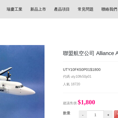
瑞慶工業
新品上市
產品項目
常見問題
聯絡我們
聯盟航空公司 Alliance Airl
UTY10FK50P01$1800
代碼
uty10fk50p01
人氣
18720
$1,800
建議售價
數量
-
+