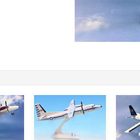
ITW10FK50P02(5002)$1200
MDA10FK
查看