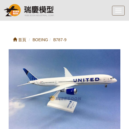
Toggl
navig
首頁
BOEING
B787-9