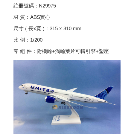
註冊號碼：N29975
材 質：ABS實心
尺寸 ( 長x寬 )：315 x 310 mm
比 例：1/200
零 組 件：附機輪+渦輪葉片可轉引擎+塑座