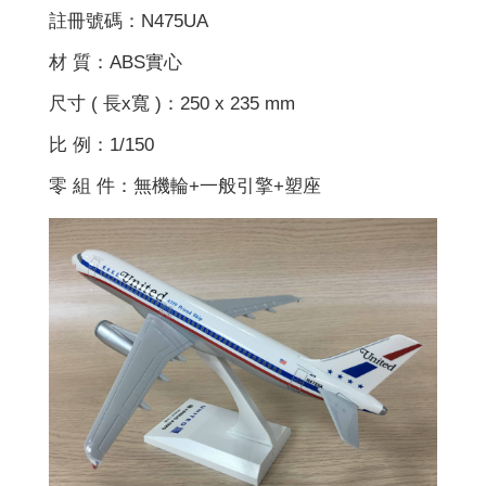
註冊號碼：N475UA
材 質：ABS實心
尺寸 ( 長x寬 )：250 x 235 mm
比 例：1/150
零 組 件：無機輪+一般引擎+塑座