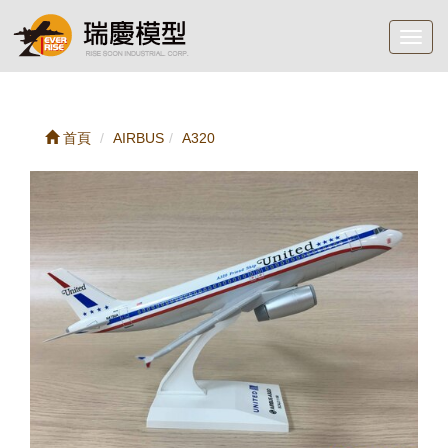
Toggl
navig
首頁
AIRBUS
A320