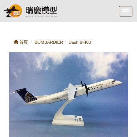
Toggl
navig
首頁
BOMBARDIER
Dash 8-400