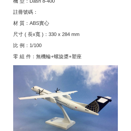
機 型：Dash 8-400
註冊號碼：
材 質：ABS實心
尺寸 ( 長x寬 )：330 x 284 mm
比 例：1/100
零 組 件：無機輪+螺旋槳+塑座