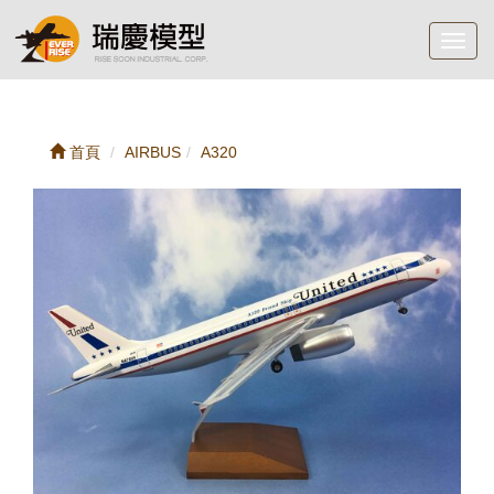
Toggl
navig
首頁
AIRBUS
A320