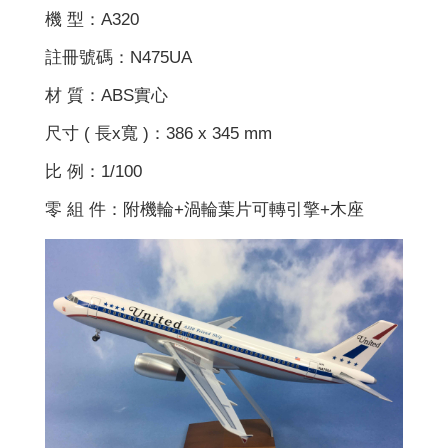
機 型：A320
註冊號碼：N475UA
材 質：ABS實心
尺寸 ( 長x寬 )：386 x 345 mm
比 例：1/100
零 組 件：附機輪+渦輪葉片可轉引擎+木座