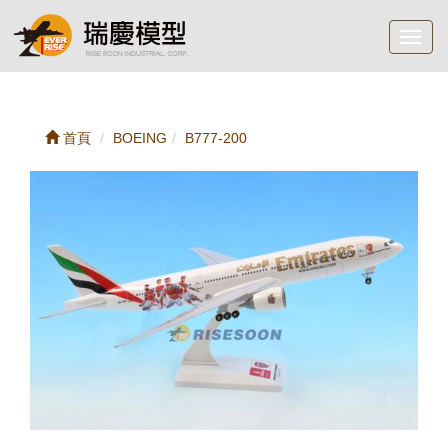
Toggl
navig
首頁
BOEING
B777-200