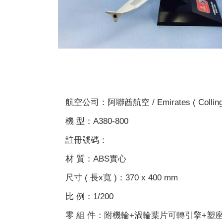
航空公司：阿聯酋航空 / Emirates ( Collingwoo
機 型：A380-800
註冊號碼：
材 質：ABS實心
尺寸 ( 長x寬 )：370 x 400 mm
比 例：1/200
零 組 件：附機輪+渦輪葉片可轉引擎+塑