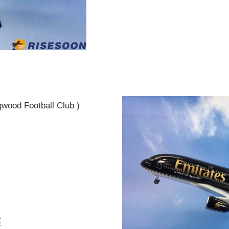
d Football Club )
座