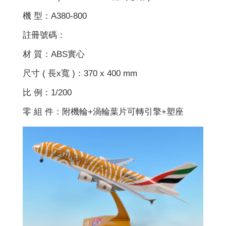
機 型：A380-800
註冊號碼：
材 質：ABS實心
尺寸 ( 長x寬 )：370 x 400 mm
比 例：1/200
零 組 件：附機輪+渦輪葉片可轉引擎+塑座