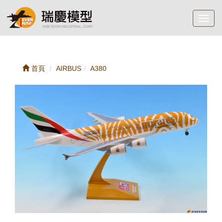
Toggl
navig
首頁
AIRBUS
A380