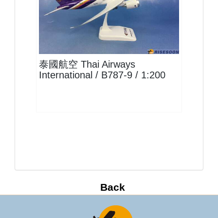
THA20B789P01
查看
泰國航空 Thai Airways
International / B787-9 / 1:200