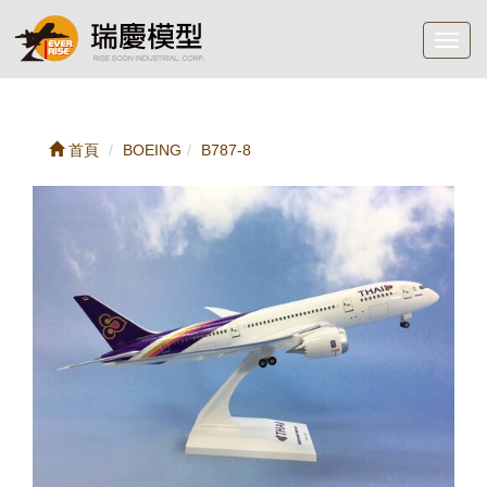
Toggl
navig
首頁
BOEING
B787-8