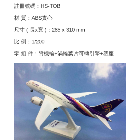
註冊號碼：HS-TOB
材 質：ABS實心
尺寸 ( 長x寬 )：285 x 310 mm
比 例：1/200
零 組 件：附機輪+渦輪葉片可轉引擎+塑座