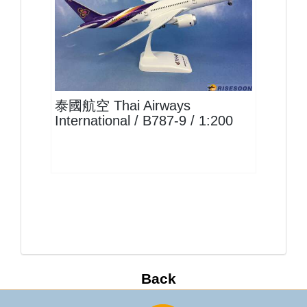
THA20B789P01
查看
泰國航空 Thai Airways
International / B787-9 / 1:200