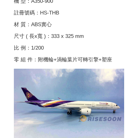
機 型：A350-900
註冊號碼：HS-THB
材 質：ABS實心
尺寸 ( 長x寬 )：333 x 325 mm
比 例：1/200
零 組 件：附機輪+渦輪葉片可轉引擎+塑座