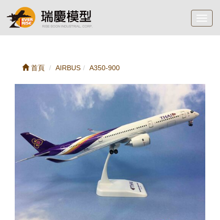
Toggl
navig
首頁
AIRBUS
A350-900