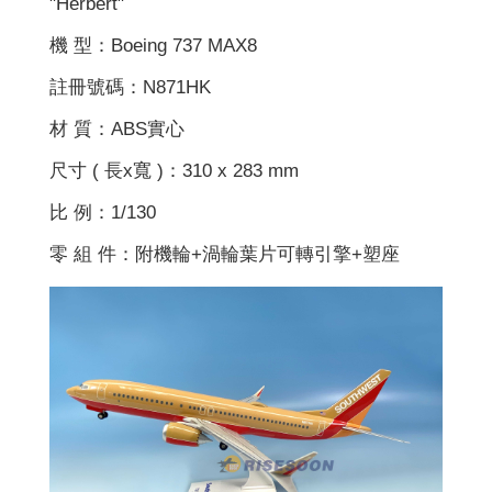
"Herbert"
機 型：Boeing 737 MAX8
註冊號碼：N871HK
材 質：ABS實心
尺寸 ( 長x寬 )：310 x 283 mm
比 例：1/130
零 組 件：附機輪+渦輪葉片可轉引擎+塑座