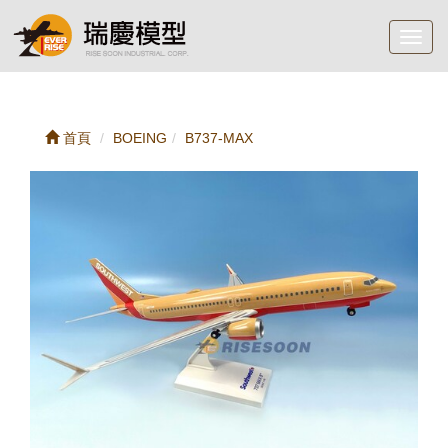
Toggl
navig
首頁
BOEING
B737-MAX