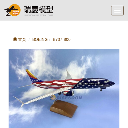
Toggl
navig
首頁
BOEING
B737-800