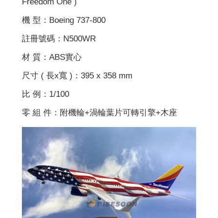
Freedom One )
機 型：Boeing 737-800
註冊號碼：N500WR
材 質：ABS實心
尺寸 ( 長x寬 )：395 x 358 mm
比 例：1/100
零 組 件：附機輪+渦輪葉片可轉引擎+木座