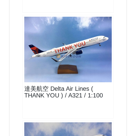
DAL10A321P01
查看
達美航空 Delta Air Lines (
THANK YOU ) / A321 / 1:100