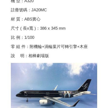
機 型：A320
註冊號碼：JA20MC
材 質：ABS實心
尺寸 ( 長x寬 )：386 x 345 mm
比 例：1/100
零 組 件：附機輪+渦輪葉片可轉引擎+木座
說 明：相棒劇場版