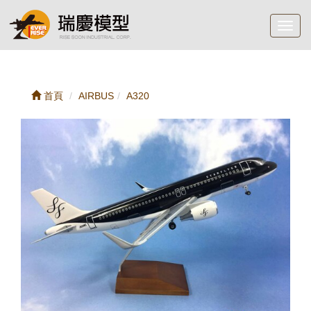
Toggl
navig
首頁
AIRBUS
A320