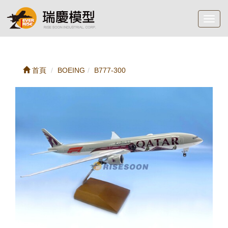
Toggl
navig
首頁
BOEING
B777-300