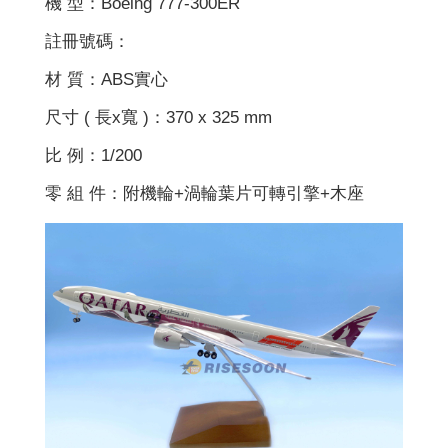
機 型：Boeing 777-300ER
註冊號碼：
材 質：ABS實心
尺寸 ( 長x寬 )：370 x 325 mm
比 例：1/200
零 組 件：附機輪+渦輪葉片可轉引擎+木座