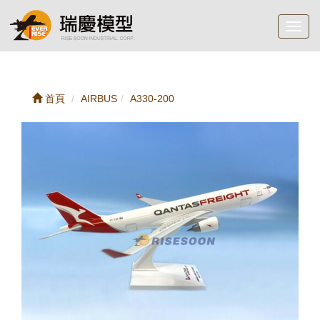
Toggl
navig
首頁
AIRBUS
A330-200