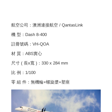
航空公司：澳洲連接航空 / QantasLink
機 型：Dash 8-400
註冊號碼：VH-QOA
材 質：ABS實心
尺寸 ( 長x寬 )：330 x 284 mm
比 例：1/100
零 組 件：無機輪+螺旋槳+塑座