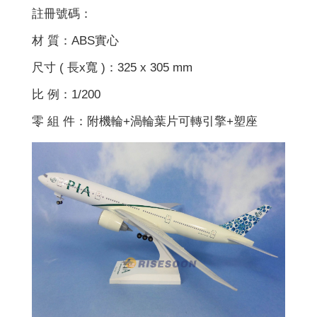
註冊號碼：
材 質：ABS實心
尺寸 ( 長x寬 )：325 x 305 mm
比 例：1/200
零 組 件：附機輪+渦輪葉片可轉引擎+塑座