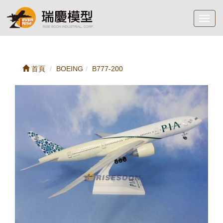
Toggl
navig
首頁
BOEING
B777-200