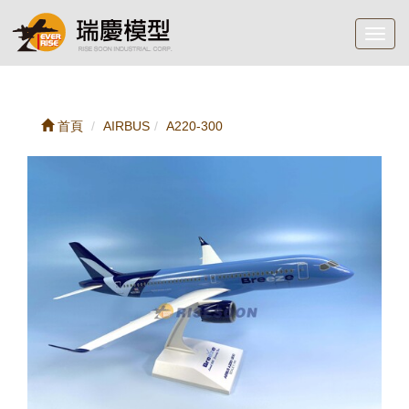
Toggl
navig
首頁
AIRBUS
A220-300