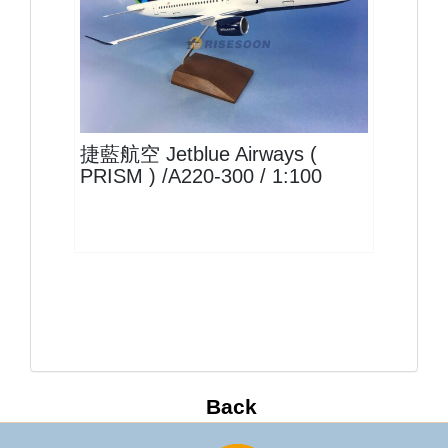
JBU10A223P01
查看
捷藍航空 Jetblue Airways (
PRISM ) /A220-300 / 1:100