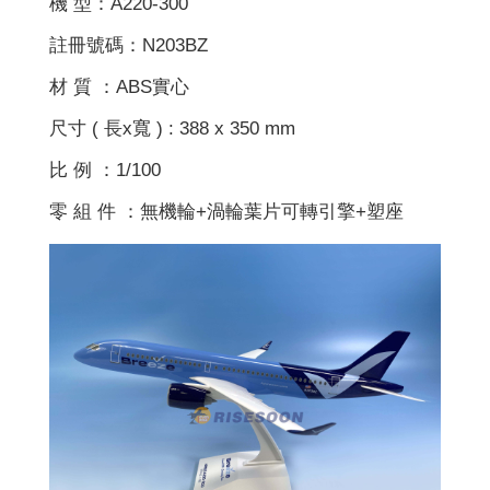
機 型：A220-300
註冊號碼：N203BZ
材 質 ：ABS實心
尺寸 ( 長x寬 ) : 388 x 350 mm
比 例 ：1/100
零 組 件 ：無機輪+渦輪葉片可轉引擎+塑座