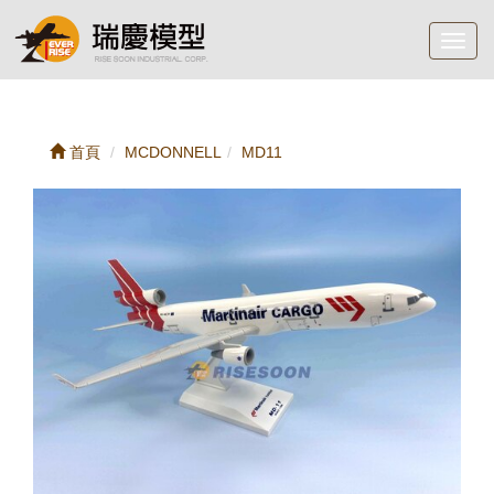
Toggl
navig
首頁
MCDONNELL
MD11