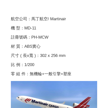
航空公司：馬丁航空/ Martinair
機 型：MD-11
註冊號碼：PH-MCW
材 質：ABS實心
尺寸 ( 長x寬 )：302 x 256 mm
比 例：1/200
零 組 件：無機輪+一般引擎+塑座