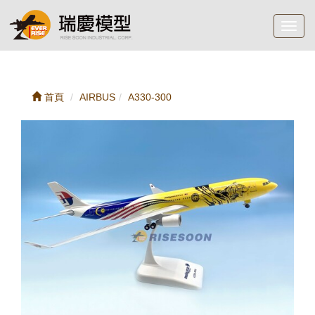
Toggl
navig
首頁
AIRBUS
A330-300