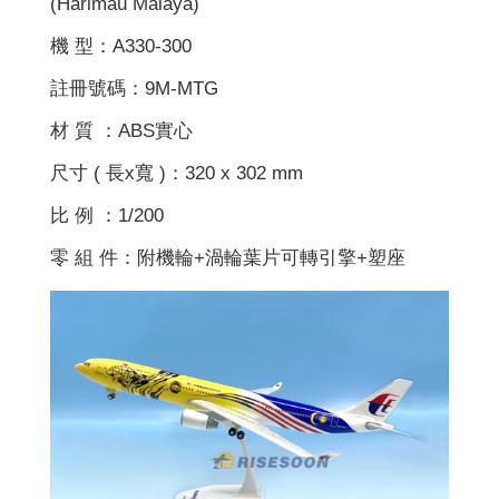
(Harimau Malaya)
機 型：A330-300
註冊號碼：9M-MTG
材 質 ：ABS實心
尺寸 ( 長x寬 )：320 x 302 mm
比 例 ：1/200
零 組 件：附機輪+渦輪葉片可轉引擎+塑座