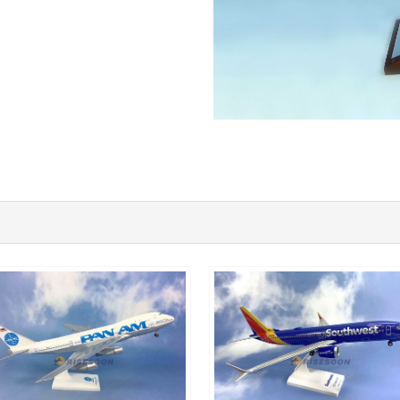
PAA20B741P01 $2200
SWA13B73M801 $1700