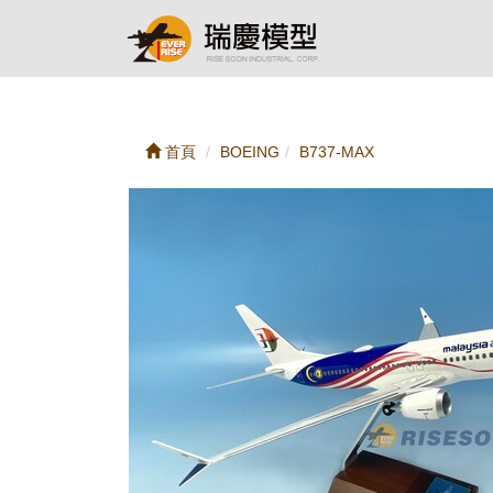
首頁
BOEING
B737-MAX