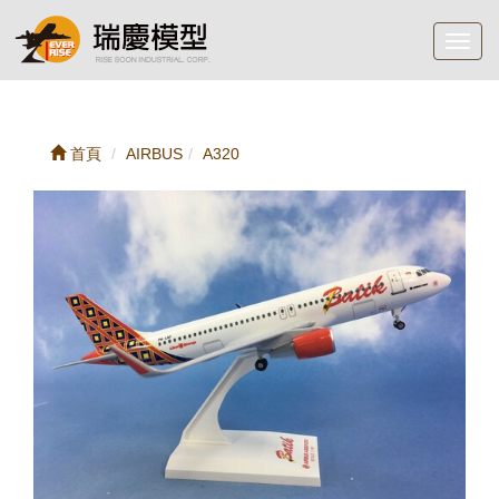
Toggl
navig
首頁
AIRBUS
A320