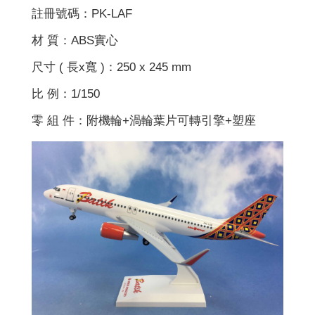
註冊號碼：PK-LAF
材 質：ABS實心
尺寸 ( 長x寬 )：250 x 245 mm
比 例：1/150
零 組 件：附機輪+渦輪葉片可轉引擎+塑座