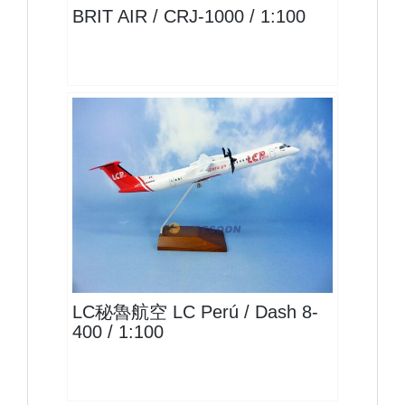
BRIT AIR / CRJ-1000 / 1:100
LCB10DH8DP01 $1800
查看
LC秘魯航空 LC Perú / Dash 8-
400 / 1:100