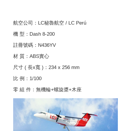
航空公司：LC秘魯航空 / LC Perú
機 型：Dash 8-200
註冊號碼：N436YV
材 質：ABS實心
尺寸 ( 長x寬 )：234 x 256 mm
比 例：1/100
零 組 件：無機輪+螺旋槳+木座