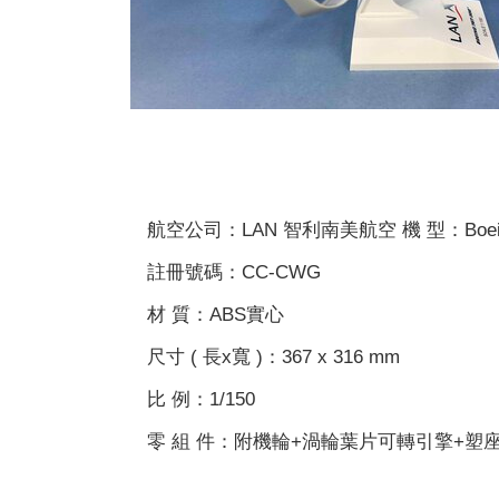
航空公司：LAN 智利南美航空 機 型：Boeing
註冊號碼：CC-CWG
材 質：ABS實心
尺寸 ( 長x寬 )：367 x 316 mm
比 例：1/150
零 組 件：附機輪+渦輪葉片可轉引擎+塑