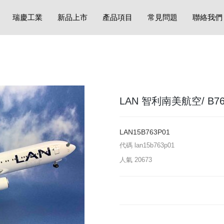
瑞慶工業
新品上市
產品項目
常見問題
聯絡我們
LAN 智利南美航空/ B767-
LAN15B763P01
代碼
lan15b763p01
人氣
20673