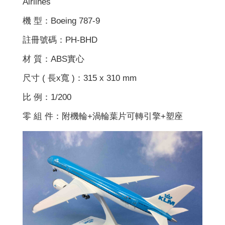
Airlines
機 型：Boeing 787-9
註冊號碼：PH-BHD
材 質：ABS實心
尺寸 ( 長x寬 )：315 x 310 mm
比 例：1/200
零 組 件：附機輪+渦輪葉片可轉引擎+塑座