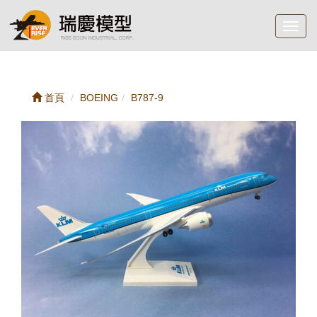
Toggl
navig
首頁
BOEING
B787-9