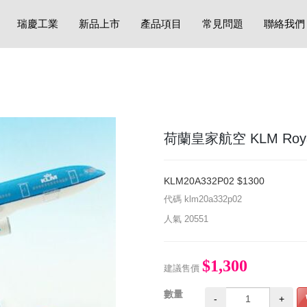
瑞慶工業
新品上市
產品項目
常見問題
聯絡我們
荷蘭皇家航空 KLM Royal Dut
KLM20A332P02 $1300
代碼
klm20a332p02
人氣
20551
$1,300
建議售價
數量
-
+