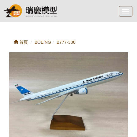
Toggl
navig
首頁
BOEING
B777-300