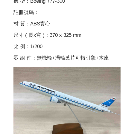
機 型：Boeing 777-300
註冊號碼：
材 質：ABS實心
尺寸 ( 長x寬 )：370 x 325 mm
比 例：1/200
零 組 件：無機輪+渦輪葉片可轉引擎+木座