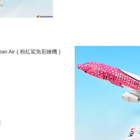
an Air ( 粉紅鯊魚彩繪機 )
座