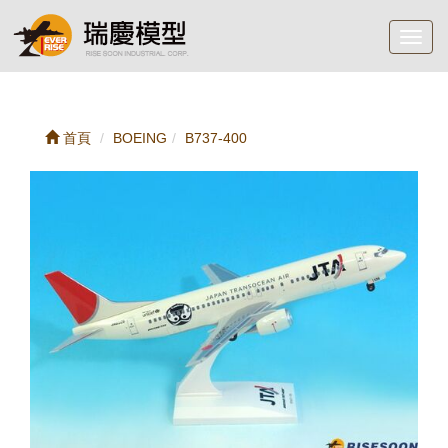
Toggl
navig
首頁
BOEING
B737-400