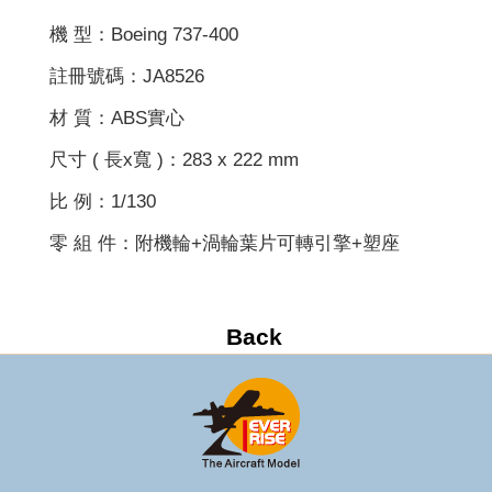
機 型：Boeing 737-400
註冊號碼：JA8526
材 質：ABS實心
尺寸 ( 長x寬 )：283 x 222 mm
比 例：1/130
零 組 件：附機輪+渦輪葉片可轉引擎+塑座