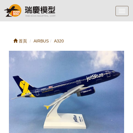
Toggl
navig
首頁
AIRBUS
A320