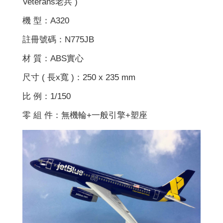
Veterans老兵 )
機 型：A320
註冊號碼：N775JB
材 質：ABS實心
尺寸 ( 長x寬 )：250 x 235 mm
比 例：1/150
零 組 件：無機輪+一般引擎+塑座