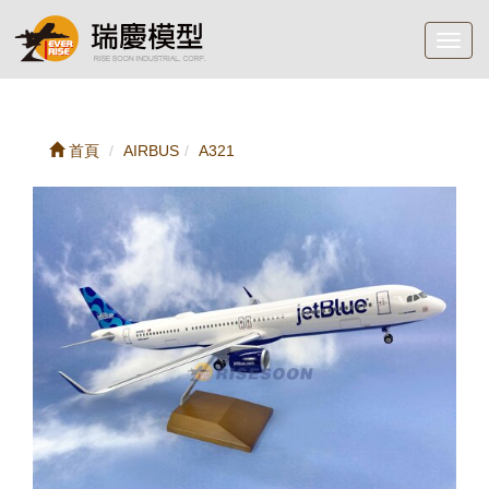
Toggl
navig
首頁
AIRBUS
A321