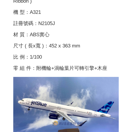
Ribbon )
機 型：A321
註冊號碼：N2105J
材 質：ABS實心
尺寸 ( 長x寬 )：452 x 363 mm
比 例：1/100
零 組 件：附機輪+渦輪葉片可轉引擎+木座