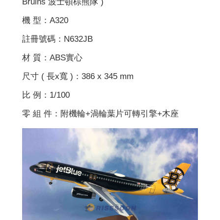
Bruins 波士頓棕熊隊 )
機 型：A320
註冊號碼：N632JB
材 質：ABS實心
尺寸 ( 長x寬 )：386 x 345 mm
比 例：1/100
零 組 件：附機輪+渦輪葉片可轉引擎+木座