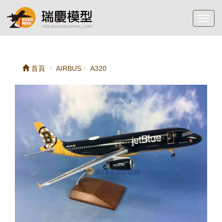
Toggl
navig
首頁
AIRBUS
A320