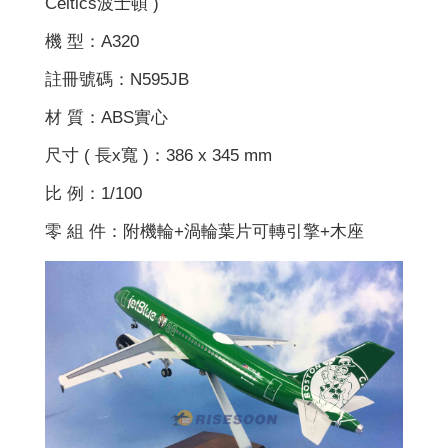
Celtics波士頓 )
機 型：A320
註冊號碼：N595JB
材 質：ABS實心
尺寸 ( 長x寬 )：386 x 345 mm
比 例：1/100
零 組 件：附機輪+渦輪葉片可轉引擎+木座