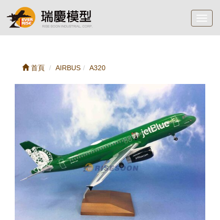
Toggl
navig
首頁
AIRBUS
A320