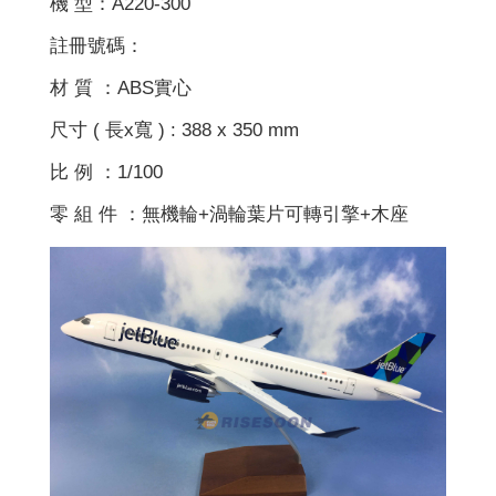
機 型：A220-300
註冊號碼：
材 質 ：ABS實心
尺寸 ( 長x寬 ) : 388 x 350 mm
比 例 ：1/100
零 組 件 ：無機輪+渦輪葉片可轉引擎+木座