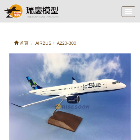
Toggl
navig
首頁
AIRBUS
A220-300