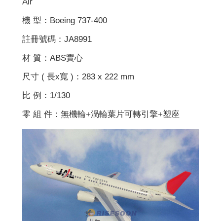
Air
機 型：Boeing 737-400
註冊號碼：JA8991
材 質：ABS實心
尺寸 ( 長x寬 )：283 x 222 mm
比 例：1/130
零 組 件：無機輪+渦輪葉片可轉引擎+塑座