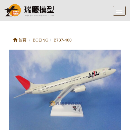
Toggl
navig
首頁
BOEING
B737-400