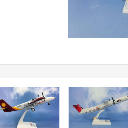
DAC05DH6TP01
JAL10DH8DP02