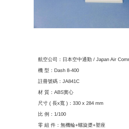
航空公司：日本空中通勤 / Japan Air Comm
機 型：Dash 8-400
註冊號碼：JA841C
材 質：ABS實心
尺寸 ( 長x寬 )：330 x 284 mm
比 例：1/100
零 組 件：無機輪+螺旋槳+塑座