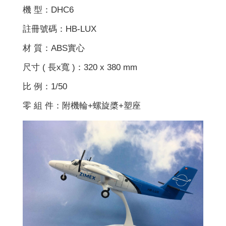
機 型：DHC6
註冊號碼：HB-LUX
材 質：ABS實心
尺寸 ( 長x寬 )：320 x 380 mm
比 例：1/50
零 組 件：附機輪+螺旋槳+塑座