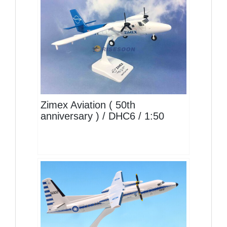
IMX05DH6TP03 $3600
查看
Zimex Aviation ( 50th
anniversary ) / DHC6 / 1:50
ITW10FK50P02(5002)$1200