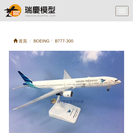
Toggl
navig
首頁
BOEING
B777-300