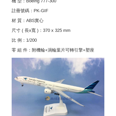
機 型：Boeing 777-300
註冊號碼：PK-GIF
材 質：ABS實心
尺寸 ( 長x寬 )：370 x 325 mm
比 例：1/200
零 組 件：附機輪+渦輪葉片可轉引擎+塑座