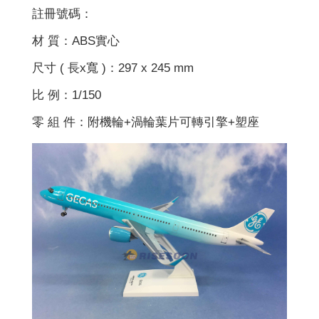
註冊號碼：
材 質：ABS實心
尺寸 ( 長x寬 )：297 x 245 mm
比 例：1/150
零 組 件：附機輪+渦輪葉片可轉引擎+塑座