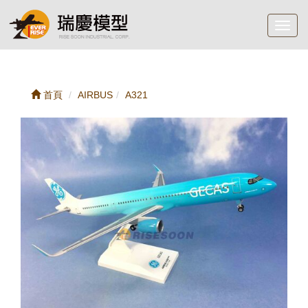
Toggl
navig
首頁
AIRBUS
A321