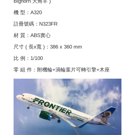
Bighorn 大角羊 )
機 型：A320
註冊號碼：N323FR
材 質：ABS實心
尺寸 ( 長x寬 )：386 x 360 mm
比 例：1/100
零 組 件：附機輪+渦輪葉片可轉引擎+木座