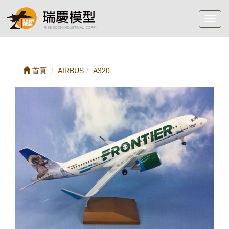
Toggl
navig
首頁
AIRBUS
A320