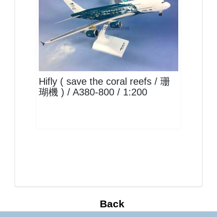
HFY20A388P02
查看
Hifly ( save the coral reefs / 珊
瑚機 ) / A380-800 / 1:200