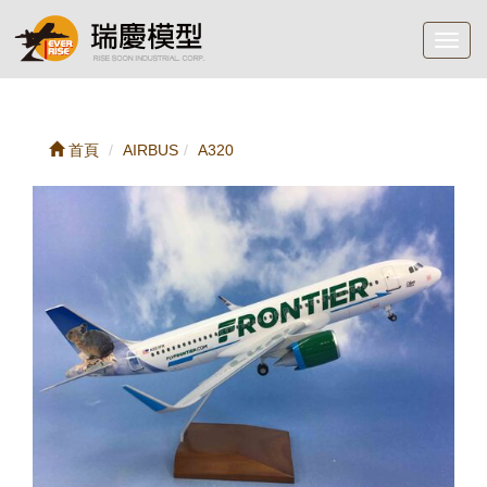
Toggl
navig
首頁
AIRBUS
A320