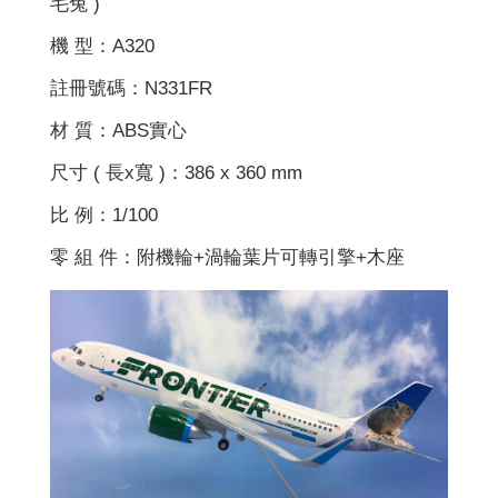
毛兔 )
機 型：A320
註冊號碼：N331FR
材 質：ABS實心
尺寸 ( 長x寬 )：386 x 360 mm
比 例：1/100
零 組 件：附機輪+渦輪葉片可轉引擎+木座