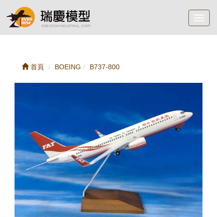
Toggl
navig
首頁
BOEING
B737-800