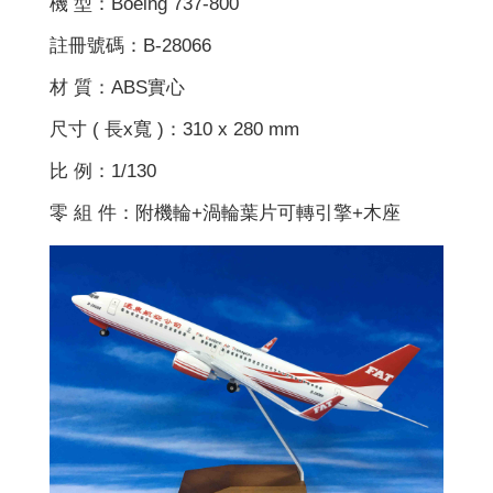
機 型：Boeing 737-800
註冊號碼：B-28066
材 質：ABS實心
尺寸 ( 長x寬 )：310 x 280 mm
比 例：1/130
零 組 件：附機輪+渦輪葉片可轉引擎+木座