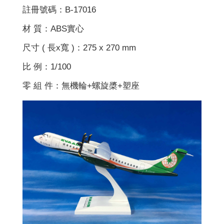
註冊號碼：B-17016
材 質：ABS實心
尺寸 ( 長x寬 )：275 x 270 mm
比 例：1/100
零 組 件：無機輪+螺旋槳+塑座