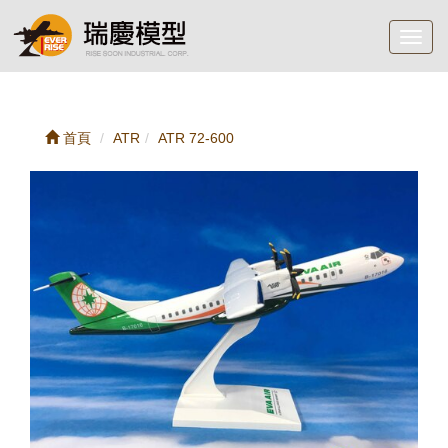
Toggl
navig
首頁
ATR
ATR 72-600