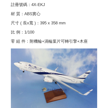
註冊號碼：4X-EKJ
材 質：ABS實心
尺寸 ( 長x寬 )：395 x 358 mm
比 例：1/100
零 組 件：附機輪+渦輪葉片可轉引擎+木座