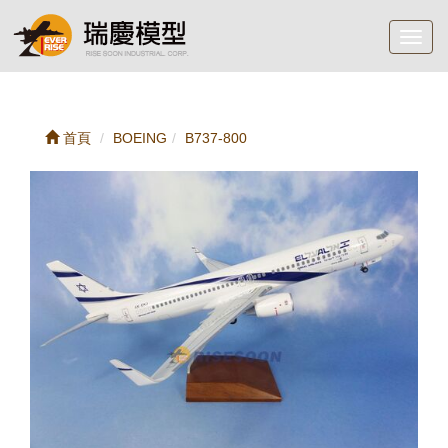
Toggl
navig
首頁
BOEING
B737-800